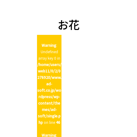
n
お花
Warning
:
Undefined
array key 0 in
/home/users/
web11/0/2/0
276920/www.
ad-
soft.co.jp/wo
rdpress/wp-
content/the
mes/ad-
soft/single.p
hp
on line
46
Warning
: