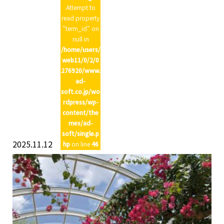
Attempt to
read property
"term_id" on
null in
/home/users/
web11/0/2/0
276920/www.
ad-
soft.co.jp/wo
rdpress/wp-
content/the
mes/ad-
soft/single.p
2025.11.12
hp
on line
46