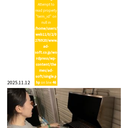
Attempt to
read property
"term_id" on
null in
/home/users/
web11/0/2/0
276920/www.
ad-
soft.co.jp/wo
rdpress/wp-
content/the
mes/ad-
soft/single.p
2025.11.12
hp
on line
46