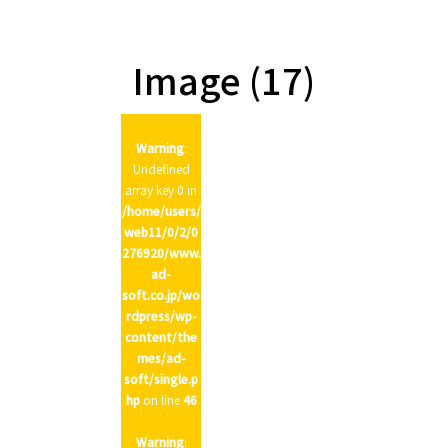
n
Image (17)
Warning
:
Undefined
array key 0 in
/home/users/
web11/0/2/0
276920/www.
ad-
soft.co.jp/wo
rdpress/wp-
content/the
mes/ad-
soft/single.p
hp
on line
46
Warning
: