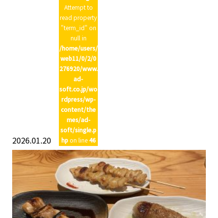
Attempt to
read property
"term_id" on
null in
/home/users/
web11/0/2/0
276920/www.
ad-
soft.co.jp/wo
rdpress/wp-
content/the
mes/ad-
soft/single.p
2026.01.20
hp
on line
46