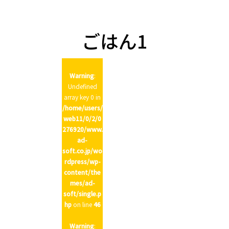
n
ごはん1
Warning
:
Undefined
array key 0 in
/home/users/
web11/0/2/0
276920/www.
ad-
soft.co.jp/wo
rdpress/wp-
content/the
mes/ad-
soft/single.p
hp
on line
46
Warning
: