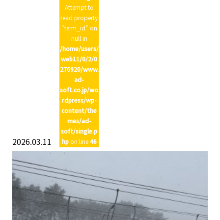
Attempt to
read property
"term_id" on
null in
/home/users/
web11/0/2/0
276920/www.
ad-
soft.co.jp/wo
rdpress/wp-
content/the
mes/ad-
soft/single.p
2026.03.11
hp
on line
46