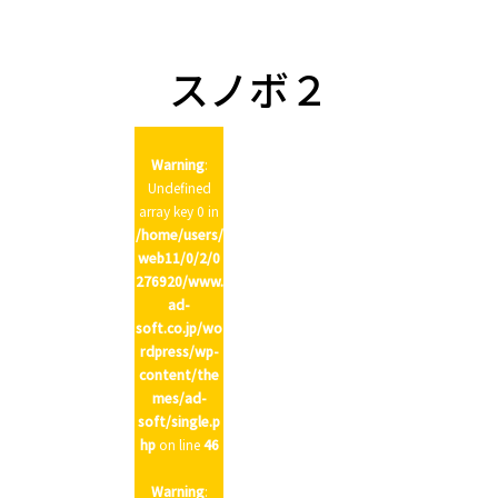
n
スノボ２
Warning
:
Undefined
array key 0 in
/home/users/
web11/0/2/0
276920/www.
ad-
soft.co.jp/wo
rdpress/wp-
content/the
mes/ad-
soft/single.p
hp
on line
46
Warning
: