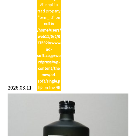
Attempt to
read property
"term_id" on
null in
/home/users/
web11/0/2/0
276920/www.
ad-
soft.co.jp/wo
rdpress/wp-
content/the
mes/ad-
soft/single.p
2026.03.11
hp
on line
46