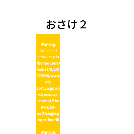
n
おさけ２
Warning
:
Undefined
array key 0 in
/home/users/
web11/0/2/0
276920/www.
ad-
soft.co.jp/wo
rdpress/wp-
content/the
mes/ad-
soft/single.p
hp
on line
46
Warning
: