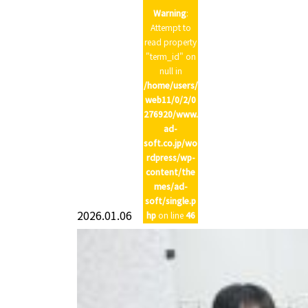
Warning
:
Attempt to
read property
"term_id" on
null in
/home/users/
web11/0/2/0
276920/www.
ad-
soft.co.jp/wo
rdpress/wp-
content/the
mes/ad-
soft/single.p
2026.01.06
hp
on line
46