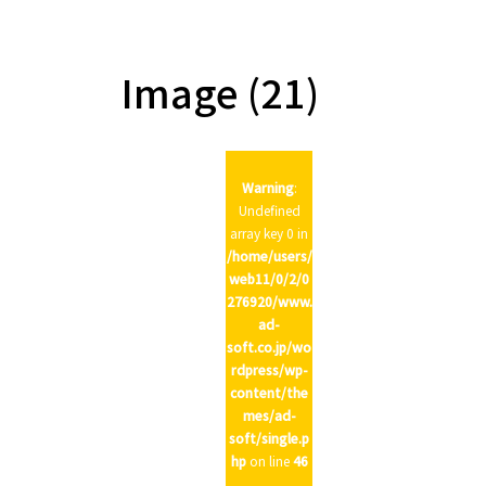
Image (21)
Warning
:
Undefined
array key 0 in
/home/users/
web11/0/2/0
276920/www.
ad-
soft.co.jp/wo
rdpress/wp-
content/the
mes/ad-
soft/single.p
hp
on line
46